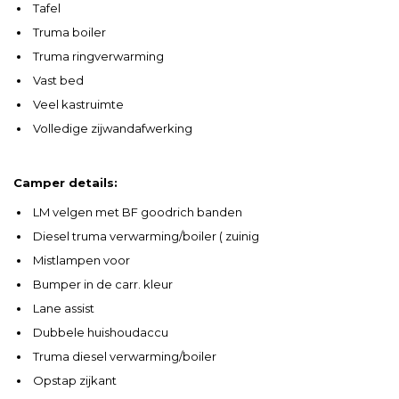
Tafel
Truma boiler
Truma ringverwarming
Vast bed
Veel kastruimte
Volledige zijwandafwerking
Camper details:
LM velgen met BF goodrich banden
Diesel truma verwarming/boiler ( zuinig
Mistlampen voor
Bumper in de carr. kleur
Lane assist
Dubbele huishoudaccu
Truma diesel verwarming/boiler
Opstap zijkant