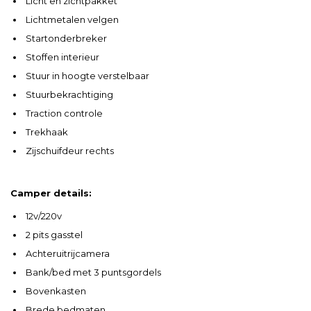
Licht en zichtpakket
Lichtmetalen velgen
Startonderbreker
Stoffen interieur
Stuur in hoogte verstelbaar
Stuurbekrachtiging
Traction controle
Trekhaak
Zijschuifdeur rechts
Camper details:
12v/220v
2 pits gasstel
Achteruitrijcamera
Bank/bed met 3 puntsgordels
Bovenkasten
Brede bedmaten