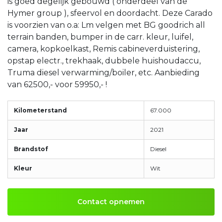
is goed degelijk gebouwd ( onderdeel van de
Hymer group ), sfeervol en doordacht. Deze Carado
is voorzien van o.a: Lm velgen met BG goodrich all
terrain banden, bumper in de carr. kleur, luifel,
camera, kopkoelkast, Remis cabineverduistering,
opstap electr., trekhaak, dubbele huishoudaccu,
Truma diesel verwarming/boiler, etc. Aanbieding
van 62500,- voor 59950,- !
Kilometerstand
67.000
Jaar
2021
Brandstof
Diesel
Kleur
Wit
Contact opnemen