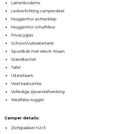
Lattenbodems
Ledverlichting camperdeel
Muggenhor achterklep
Muggenhor schuifdeur
Privacyglas
Schoon/vuilwatertank
Spoelbak met electr. Kraan
Standkachel
Tafel
Uitstelraam
Veel kastruimte
Volledige zijwandafwerking
Westfalia nugget
Camper details:
Zichtpakket 1+2+3