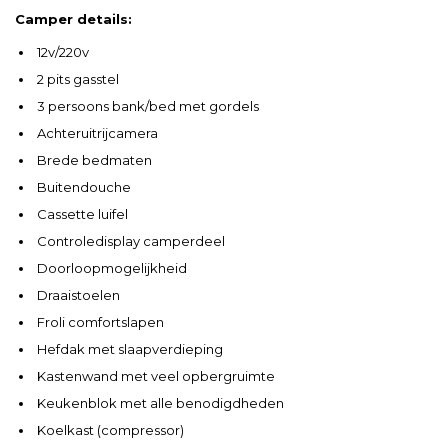
Camper details:
12v/220v
2 pits gasstel
3 persoons bank/bed met gordels
Achteruitrijcamera
Brede bedmaten
Buitendouche
Cassette luifel
Controledisplay camperdeel
Doorloopmogelijkheid
Draaistoelen
Froli comfortslapen
Hefdak met slaapverdieping
Kastenwand met veel opbergruimte
Keukenblok met alle benodigdheden
Koelkast (compressor)