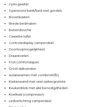
2 pits gasstel
3 persoons bank/bed met gordels
Bovenkasten
Brede bedmaten
Buitendouche
Cassette luifel
Controledisplay camperdeel
Doorloopmogelijkheid
Draaistoelen
Froli comfortslapen
Groot dakvenster
Isolatieramen met combirollo\\\'s
Kastenwand met veel opbergruimte
Keukenblok met alle benodigdheden
Koelkast (compressor)
Ledverlichting camperdeel