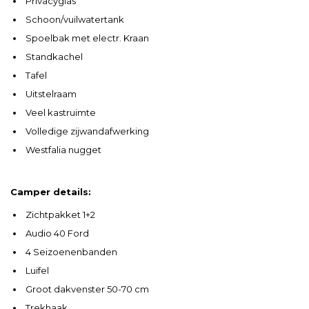
Privacyglas
Schoon/vuilwatertank
Spoelbak met electr. Kraan
Standkachel
Tafel
Uitstelraam
Veel kastruimte
Volledige zijwandafwerking
Westfalia nugget
Camper details:
Zichtpakket 1+2
Audio 40 Ford
4 Seizoenenbanden
Luifel
Groot dakvenster 50-70 cm
Trekhaak