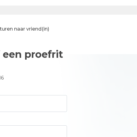
uren naar vriend(in)
 een proefrit
16