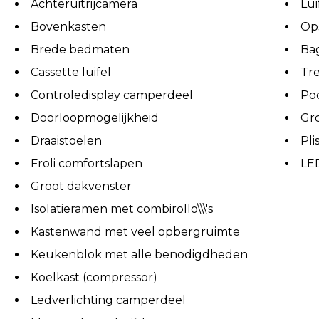
Achteruitrijcamera
Lui
Bovenkasten
Ops
Brede bedmaten
Bag
Cassette luifel
Tr
Controledisplay camperdeel
Poc
Doorloopmogelijkheid
Gr
Draaistoelen
Pli
Froli comfortslapen
LED
Groot dakvenster
Isolatieramen met combirollo\\\'s
Kastenwand met veel opbergruimte
Keukenblok met alle benodigdheden
Koelkast (compressor)
Ledverlichting camperdeel