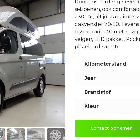
Door ons eerder geleverde
seizoenen, ook comfortab
230-141, altijd sta ruimte
dakvenster 70-50. Tevens 
1+2+3, audio 40 met navigat
velgen, LED pakket, Pocke
plissehordeur, etc.
Kilometerstand
Jaar
Brandstof
Kleur
Contact opnemen