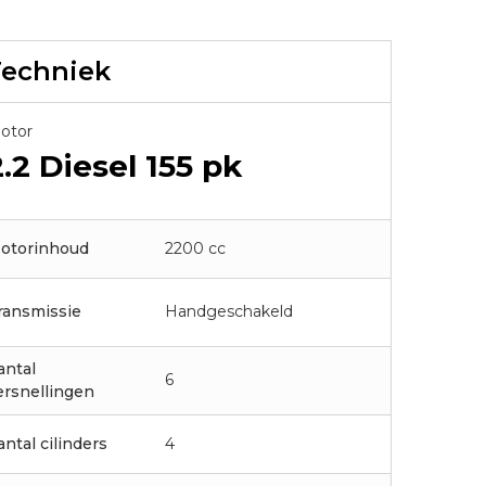
Techniek
otor
2.2 Diesel
155 pk
otorinhoud
2200 cc
ransmissie
Handgeschakeld
antal
6
ersnellingen
antal cilinders
4