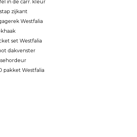
fel in de carr. kleur
tap zijkant
agerek Westfalia
ekhaak
ket set Westfalia
oot dakvenster
ssehordeur
 pakket Westfalia