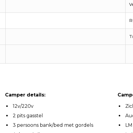
V
R
T
Camper details:
Campe
12v/220v
Zic
2 pits gasstel
Au
3 persoons bank/bed met gordels
LM