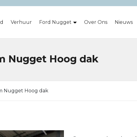
ad
Verhuur
Ford Nugget
Over Ons
Nieuws
om Nugget Hoog dak
m Nugget Hoog dak