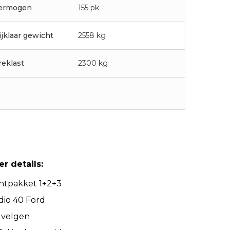
ermogen
155 pk
ijklaar gewicht
2558 kg
reklast
2300 kg
r details:
htpakket 1+2+3
dio 40 Ford
 velgen