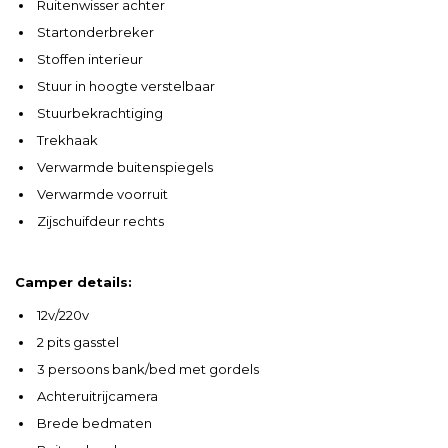
Ruitenwisser achter
Startonderbreker
Stoffen interieur
Stuur in hoogte verstelbaar
Stuurbekrachtiging
Trekhaak
Verwarmde buitenspiegels
Verwarmde voorruit
Zijschuifdeur rechts
Camper details:
12v/220v
2 pits gasstel
3 persoons bank/bed met gordels
Achteruitrijcamera
Brede bedmaten