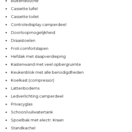
Buitendouche
Cassette luifel
Cassette toilet
Controledisplay camperdeel
Doorloopmogelijkheid
Draaistoelen
Froli comfortslapen
Hefdak met slaapverdieping
Kastenwand met veel opbergruimte
Keukenblok met alle benodigdheden
Koelkast (compressor)
Lattenbodems
Ledverlichting camperdeel
Privacyglas
Schoon/vuilwatertank
Spoelbak met electr. Kraan
Standkachel