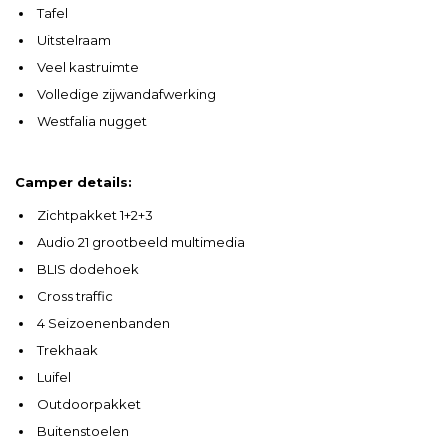
Tafel
Uitstelraam
Veel kastruimte
Volledige zijwandafwerking
Westfalia nugget
Camper details:
Zichtpakket 1+2+3
Audio 21 grootbeeld multimedia
BLIS dodehoek
Cross traffic
4 Seizoenenbanden
Trekhaak
Luifel
Outdoorpakket
Buitenstoelen