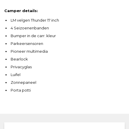
Camper details:
LM velgen Thunder 17 inch
4 Seizoenenbanden
Bumper in de carr. kleur
Parkeersensoren
Pioneer multimedia
Bearlock
Privacyglas
Luifel
Zonnepaneel
Porta potti